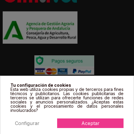
Todos los precios estás expresados en Euros e
Tu configuración de cookies
Esta web utiliza cookies propias y de terceros para fines
incluyen el IVA. | Todas las marcas, logotipos y fotos de
técnicos y publicitarios. Las cookies publicitarias de
terceros se utilizan para ofrecerte funciones de redes
productos son propiedad legal de sus propietarios y
sociales y anuncios personalizados. ¿Aceptas estas
sólo se muestran a título informativo.
cookies y el procesamiento de datos personales
involucrados?
Configurar
Aceptar