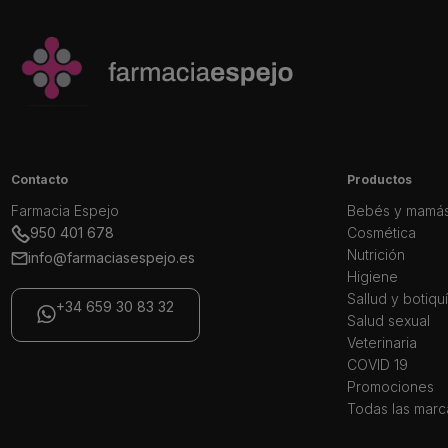
Contacto
Productos
Farmacia Espejo
Bebés y mamá
950 401 678
Cosmética
Nutrición
info@farmaciasespejo.es
Higiene
Sallud y botiqu
+34 659 30 83 32
Salud sexual
Veterinaria
COVID 19
Promociones
Todas las marc