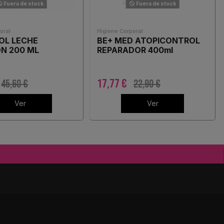
Fuera de stock
Fuera de stock
oral
Higiene Corporal
OL LECHE
BE+ MED ATOPICONTROL
N 200 ML
REPARADOR 400ml
17,77 €
45,60 €
22,90 €
Ver
Ver