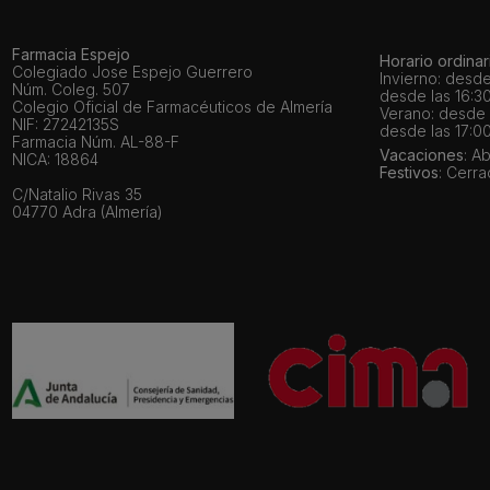
Farmacia Espejo
Horario ordinar
Colegiado Jose Espejo Guerrero
Invierno: desde
Núm. Coleg. 507
desde las 16:30
Colegio Oficial de Farmacéuticos de Almería
Verano: desde l
NIF: 27242135S
desde las 17:00
Farmacia Núm. AL-88-F
Vacaciones
: A
NICA: 18864
Festivos
: Cerr
C/Natalio Rivas 35
04770 Adra (Almería)