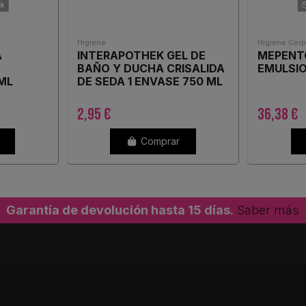
ck
Higiene
Higiene Corp
A
INTERAPOTHEK GEL DE
MEPENT
BAÑO Y DUCHA CRISALIDA
EMULSIO
ML
DE SEDA 1 ENVASE 750 ML
CON DOSIFICADOR
2,95 €
36,38 €
Comprar
Garantía de devolución hasta 15 días.
Saber más