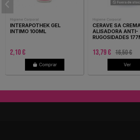
Fuera de sto
Higiene Corporal
Higiene Corporal
INTERAPOTHEK GEL
CERAVE SA CREM
INTIMO 100ML
ALISADORA ANTI-
RUGOSIDADES 177
2,10 €
13,79 €
16,50 €
Comprar
Ver