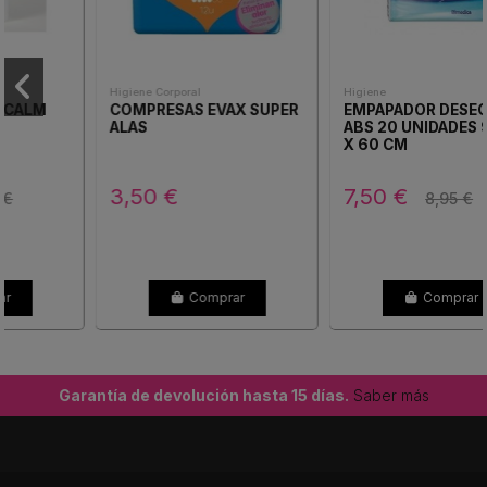
Higiene Corporal
Higiene
COMPRESAS EVAX SUPER
EMPAPADOR DESECHABLE
ALAS
ABS 20 UNIDADES 90 CM
X 60 CM
3,50 €
7,50 €
8,95 €
Comprar
Comprar
Garantía de devolución hasta 15 días.
Saber más