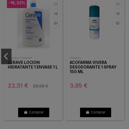
-16,32%
Higiene Corporal
Higiene
CERAVE LOCION
ACOFARMA VIVERA
HIDRATANTE 1 ENVASE 1 L
DESODORANTE 1 SPRAY
150 ML
22,51 €
3,95 €
26,90 €
Comprar
Comprar