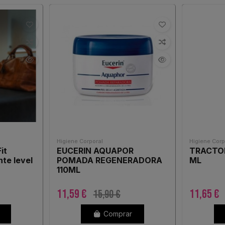
Higiene Corporal
Higiene Corp
it
EUCERIN AQUAPOR
TRACTO
te level
POMADA REGENERADORA
ML
110ML
11,59 €
11,65 €
15,90 €
Comprar