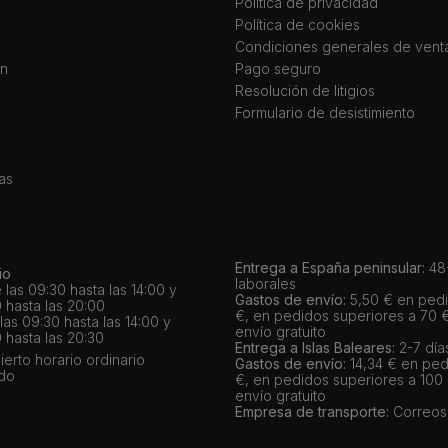
Política de privacidad
Política de cookies
Condiciones generales de vent
ín
Pago seguro
Resolución de litigios
Formulario de desistimiento
as
Entrega a España peninsular:
48-
io
laborales
 las 09:30 hasta las 14:00 y
Gastos de envío:
5,50 € en pedi
 hasta las 20:00
€, en pedidos superiores a 70 
as 09:30 hasta las 14:00 y
envío gratuito
 hasta las 20:30
Entrega a Islas Baleares:
2-7 día
bierto horario ordinario
Gastos de envío:
14,34 € en ped
ado
€, en pedidos superiores a 100
envío gratuito
Empresa de transporte:
Correos