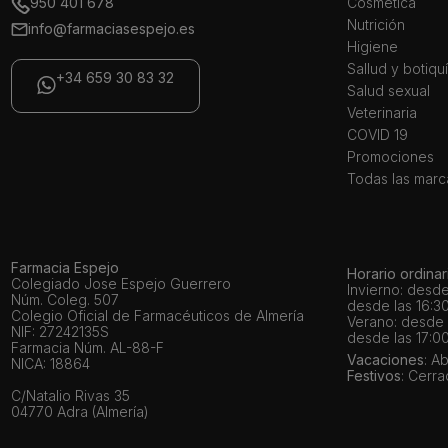
950 401 678
Cosmética
Nutrición
info@farmaciasespejo.es
Higiene
Sallud y botiqu
+34 659 30 83 32
Salud sexual
Veterinaria
COVID 19
Promociones
Todas las marc
Farmacia Espejo
Horario ordinar
Colegiado Jose Espejo Guerrero
Invierno: desde
Núm. Coleg. 507
desde las 16:30
Colegio Oficial de Farmacéuticos de Almería
Verano: desde l
NIF: 27242135S
desde las 17:00
Farmacia Núm. AL-88-F
Vacaciones
: A
NICA: 18864
Festivos
: Cerr
C/Natalio Rivas 35
04770 Adra (Almería)