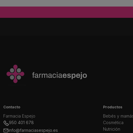
Contacto
Productos
Farmacia Espejo
Bebés y mamá
950 401 678
Cosmética
Nutrición
info@farmaciasespejo.es