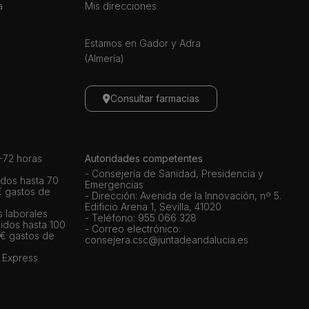
a
Mis direcciones
Estamos en Gador y Adra
(Almería)
Consultar farmacias
72 horas
Autoridades competentes
- Consejería de Sanidad, Presidencia y
dos hasta 70
Emergencias
€ gastos de
- Dirección: Avenida de la Innovación, nº 5.
Edificio Arena 1, Sevilla, 41020
s laborales
- Teléfono: 955 066 328
idos hasta 100
- Correo electrónico:
 € gastos de
consejera.csc@juntadeandalucia.es
 Express