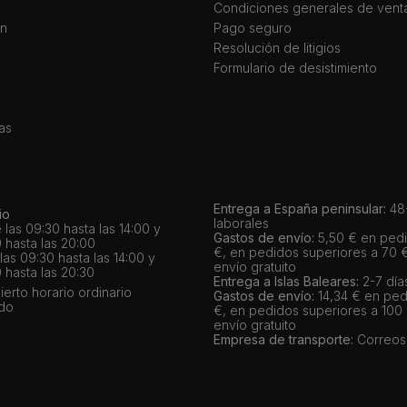
Condiciones generales de vent
ín
Pago seguro
Resolución de litigios
Formulario de desistimiento
as
Entrega a España peninsular:
48-
io
laborales
 las 09:30 hasta las 14:00 y
Gastos de envío:
5,50 € en pedi
 hasta las 20:00
€, en pedidos superiores a 70 
as 09:30 hasta las 14:00 y
envío gratuito
 hasta las 20:30
Entrega a Islas Baleares:
2-7 día
bierto horario ordinario
Gastos de envío:
14,34 € en ped
ado
€, en pedidos superiores a 100
envío gratuito
Empresa de transporte:
Correos