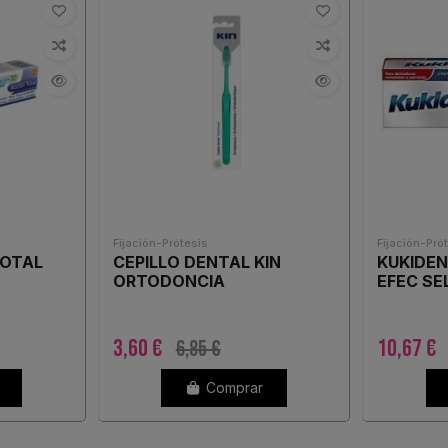
Fijación-Prótesis
Fijación-Pró
TOTAL
CEPILLO DENTAL KIN
KUKIDE
ORTODONCIA
EFEC SE
3,60 €
10,67 €
6,85 €
Comprar