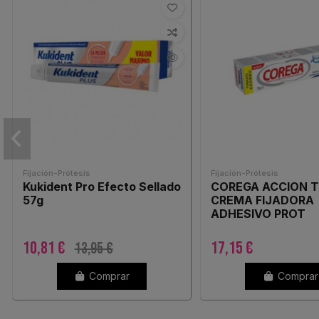
Fijación-Prótesis
Fijación-Prótesis
Kukident Pro Efecto Sellado
COREGA ACCION 
57g
CREMA FIJADORA
ADHESIVO PROT
10,81 €
17,15 €
13,95 €
Comprar
Comprar