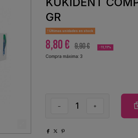
KUKIDENT COMP
GR
Últimas unidades en stock
8,80 €
9,90 €
-11,11%
Compra máxima: 3