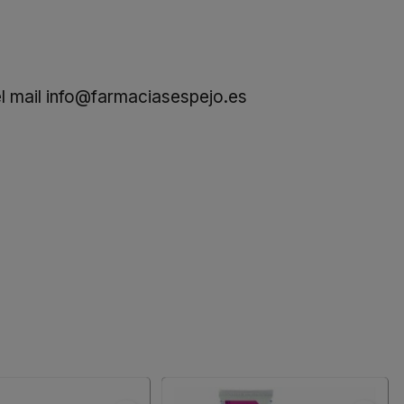
l mail
info@farmaciasespejo.es