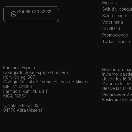
Higiene
Sallud y botiqu
+34 659 30 83 32
Salud sexual
Veterinaria
COVID 19
Promociones
Todas las marc
Farmacia Espejo
Horario ordinar
Colegiado Jose Espejo Guerrero
Invierno: desde
Núm. Coleg. 507
desde las 16:30
Colegio Oficial de Farmacéuticos de Almería
Verano: desde l
NIF: 27242135S
desde las 17:00
Farmacia Núm. AL-88-F
Vacaciones
: A
NICA: 18864
Festivos
: Cerr
C/Natalio Rivas 35
04770 Adra (Almería)