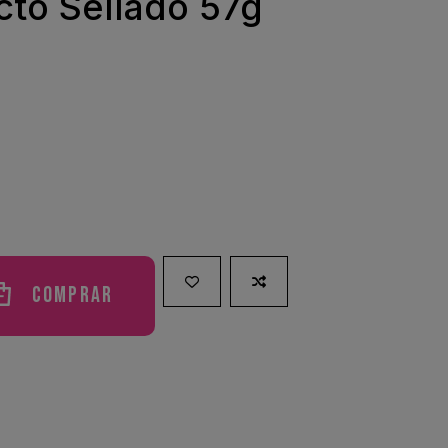
cto Sellado 57g
Comprar