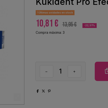
Kukident Pro Efe
Últimas unidades en stock
10,81 €
13,95 €
-22,51%
Compra máxima: 3