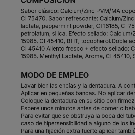
COMPOSICIÓN
Sabor clásico: Calcium/Zinc PVM/MA copolyme
CI 75470. Sabor refrescante: Calcium/Zinc 
lactate, peppermint powder, CI 16185, CI 
petrolatum, silica. Efecto sellado: Calcium
15985, CI 45410, BHT, tocopherol.Doble acc
CI 45410 Aliento fresco + efecto sellado:
15985, Menthyl Lactate, Aroma, CI 45410, 
MODO DE EMPLEO
Lavar bien las encías y la dentadura. A con
Aplicar en pequeñas bandas. No aplicar de
Coloque la dentadura en su sitio con firmez
Espere unos minutos antes de comer o beb
Para evitar que se obstruya la boca del tub
caso de hipersensibilidad a alguno de los in
Para una fijación extra fuerte aplicar tambi