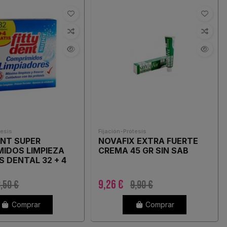
tesis
Fijación-Prótesis
NT SUPER
NOVAFIX EXTRA FUERTE
IDOS LIMPIEZA
CREMA 45 GR SIN SAB
S DENTAL 32 + 4
MIDOS
9,26 €
,50 €
9,90 €
Comprar
Comprar