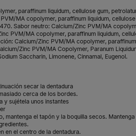
r, paraffinum liquidum, cellulose gum, petrolatum, 
PVM/MA copolymer, paraffinum liquidum, cellulose g
75470. Sabor neutro: Calcium/Zinc PVM/MA copolymer
/Zinc PVM/MA copolymer, paraffinum liquidum, cellul
ión: Calcium/Zinc PVM/MA copolymer, paraffinum liq
 Calcium/Zinc PVM/MA Copolymer, Paranum Liquidum, 
Sodium Saccharin, Limonene, Cinnamal, Eugenol.
tinuación secar la dentadura
masiado cerca de los bordes.
a y sujétela unos instantes
er
o, mantenga el tapón y la boquilla secos. Mantenga 
gredientes.
én en el centro de la dentadura.