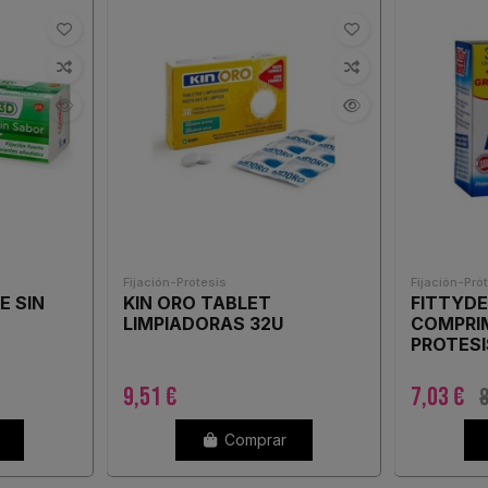
Fijación-Prótesis
Fijación-Pró
E SIN
KIN ORO TABLET
FITTYDE
LIMPIADORAS 32U
COMPRIM
PROTESI
COMPRI
9,51 €
7,03 €
8
Comprar