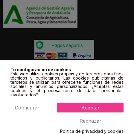
Todos los precios estás expresados en Euros e
Tu configuración de cookies
Esta web utiliza cookies propias y de terceros para fines
incluyen el IVA. | Todas las marcas, logotipos y fotos de
técnicos y publicitarios. Las cookies publicitarias de
terceros se utilizan para ofrecerte funciones de redes
productos son propiedad legal de sus propietarios y
sociales y anuncios personalizados. ¿Aceptas estas
sólo se muestran a título informativo.
cookies y el procesamiento de datos personales
involucrados?
Configurar
Aceptar
Rechazar
Política de privacidad y cookies