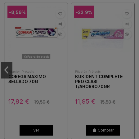
-8,59%
-22,9%
Fuera de stock
Fijación-Prótesis
Fijación-Prótesis
COREGA MAXIMO
KUKIDENT COMPLETE
SELLADO 70G
PRO CLASI
T/AHORRO70GR
17,82 €
11,95 €
19,50 €
15,50 €
Ver
Comprar