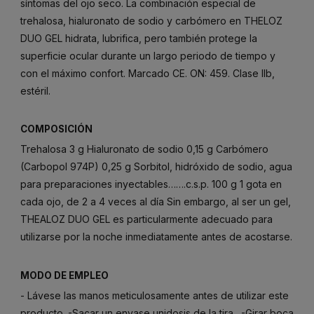
síntomas del ojo seco. La combinación especial de
trehalosa, hialuronato de sodio y carbómero en THELOZ
DUO GEL hidrata, lubrifica, pero también protege la
superficie ocular durante un largo periodo de tiempo y
con el máximo confort. Marcado CE. ON: 459. Clase IIb,
estéril.
COMPOSICIÓN
Trehalosa 3 g Hialuronato de sodio 0,15 g Carbómero
(Carbopol 974P) 0,25 g Sorbitol, hidróxido de sodio, agua
para preparaciones inyectables…….c.s.p. 100 g 1 gota en
cada ojo, de 2 a 4 veces al día Sin embargo, al ser un gel,
THEALOZ DUO GEL es particularmente adecuado para
utilizarse por la noche inmediatamente antes de acostarse.
MODO DE EMPLEO
- Lávese las manos meticulosamente antes de utilizar este
producto. -Sacar un envase unidosis de la tira . -Girar boca