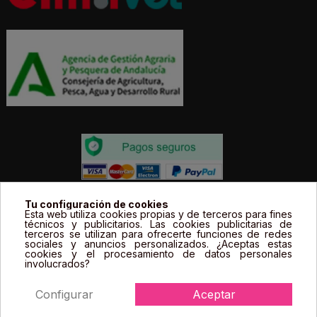
Todos los precios estás expresados en Euros e
Tu configuración de cookies
Esta web utiliza cookies propias y de terceros para fines
incluyen el IVA. | Todas las marcas, logotipos y fotos de
técnicos y publicitarios. Las cookies publicitarias de
terceros se utilizan para ofrecerte funciones de redes
productos son propiedad legal de sus propietarios y
sociales y anuncios personalizados. ¿Aceptas estas
sólo se muestran a título informativo.
cookies y el procesamiento de datos personales
involucrados?
Configurar
Aceptar