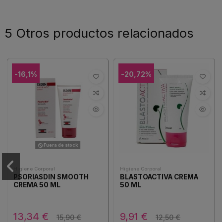
5 Otros productos relacionados
-16,1%
-20,72%
Fuera de stock
Higiene Corporal
Higiene Corporal
PSORIASDIN SMOOTH
BLASTOACTIVA CREMA
CREMA 50 ML
50 ML
13,34 €
9,91 €
15,90 €
12,50 €