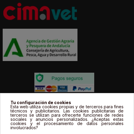
Todos los precios estás expresados en Euros e
Tu configuración de cookies
Esta web utiliza cookies propias y de terceros para fines
incluyen el IVA. | Todas las marcas, logotipos y fotos de
técnicos y publicitarios. Las cookies publicitarias de
terceros se utilizan para ofrecerte funciones de redes
productos son propiedad legal de sus propietarios y
sociales y anuncios personalizados. ¿Aceptas estas
sólo se muestran a título informativo.
cookies y el procesamiento de datos personales
involucrados?