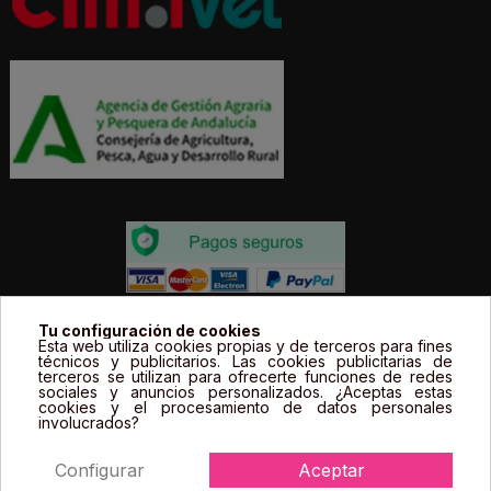
Todos los precios estás expresados en Euros e
Tu configuración de cookies
Esta web utiliza cookies propias y de terceros para fines
incluyen el IVA. | Todas las marcas, logotipos y fotos de
técnicos y publicitarios. Las cookies publicitarias de
terceros se utilizan para ofrecerte funciones de redes
productos son propiedad legal de sus propietarios y
sociales y anuncios personalizados. ¿Aceptas estas
sólo se muestran a título informativo.
cookies y el procesamiento de datos personales
involucrados?
Configurar
Aceptar