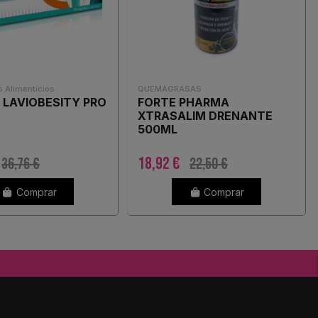
 Alimenticios
QUEMAGRASAS
 LAVIOBESITY PRO
FORTE PHARMA
XTRASALIM DRENANTE
500ML
18,92 €
36,76 €
22,50 €
Comprar
Comprar