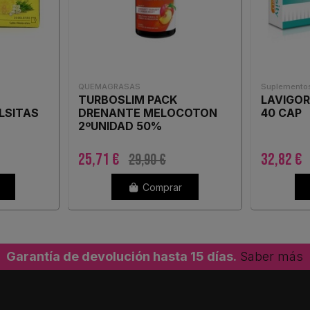
QUEMAGRASAS
Suplementos
TURBOSLIM PACK
LAVIGOR
LSITAS
DRENANTE MELOCOTON
40 CAP
2ºUNIDAD 50%
DESCUENTO
25,71 €
32,82 €
29,90 €
Comprar
Garantía de devolución hasta 15 días.
Saber más