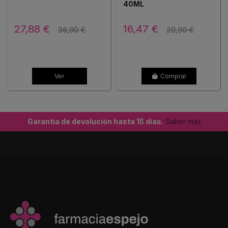
40ML
27,88 €
16,47 €
36,90 €
20,90 €
Ver
Comprar
Garantía de devolución hasta 15 días.
Saber más