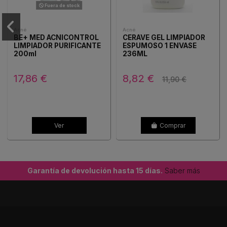
Fuera de stock
Acné
Acné
BE+ MED ACNICONTROL
CERAVE GEL LIMPIADOR
LIMPIADOR PURIFICANTE
ESPUMOSO 1 ENVASE
200ml
236ML
17,86 €
8,82 €
11,90 €
Ver
Comprar
Garantía de devolución hasta 15 días.
Saber más