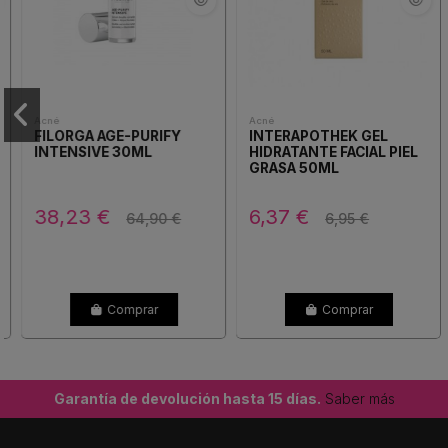
Acné
Acné
FILORGA AGE-PURIFY
INTERAPOTHEK GEL
INTENSIVE 30ML
HIDRATANTE FACIAL PIEL
GRASA 50ML
38,23 €
6,37 €
64,90 €
6,95 €
Comprar
Comprar
Garantía de devolución hasta 15 días.
Saber más