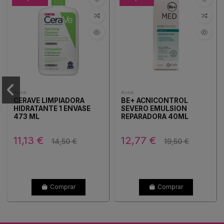
Acné
Acné
CERAVE LIMPIADORA
BE+ ACNICONTROL
HIDRATANTE 1 ENVASE
SEVERO EMULSION
473 ML
REPARADORA 40ML
11,13 €
12,77 €
14,50 €
19,50 €
Comprar
Comprar