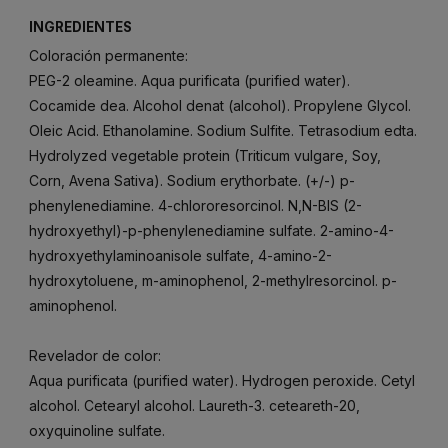
INGREDIENTES
Coloración permanente:
PEG-2 oleamine. Aqua purificata (purified water).
Cocamide dea. Alcohol denat (alcohol). Propylene Glycol.
Oleic Acid. Ethanolamine. Sodium Sulfite. Tetrasodium edta.
Hydrolyzed vegetable protein (Triticum vulgare, Soy,
Corn, Avena Sativa). Sodium erythorbate. (+/-) p-
phenylenediamine. 4-chlororesorcinol. N,N-BIS (2-
hydroxyethyl)-p-phenylenediamine sulfate. 2-amino-4-
hydroxyethylaminoanisole sulfate, 4-amino-2-
hydroxytoluene, m-aminophenol, 2-methylresorcinol. p-
aminophenol.
Revelador de color:
Aqua purificata (purified water). Hydrogen peroxide. Cetyl
alcohol. Cetearyl alcohol. Laureth-3. ceteareth-20,
oxyquinoline sulfate.