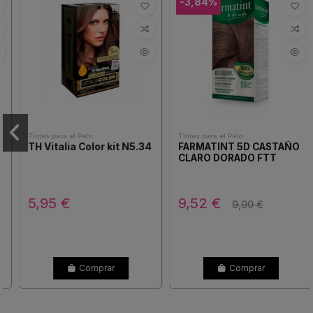
-3,84%
Tintes para el Pelo
Tintes para el Pelo
TH Vitalia Color kit N5.34
FARMATINT 5D CASTAÑO
CLARO DORADO FTT
5,95 €
9,52 €
9,90 €
Comprar
Comprar