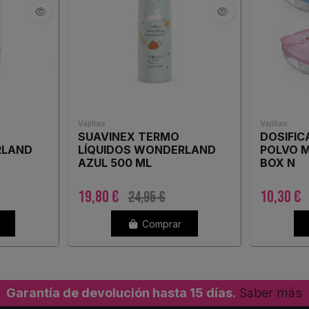
Vajillas
Vajillas
SUAVINEX TERMO
DOSIFIC
RLAND
LÍQUIDOS WONDERLAND
POLVO 
AZUL 500 ML
BOX N
19,80 €
10,30 €
24,95 €
Comprar
Garantía de devolución hasta 15 días.
Saber más