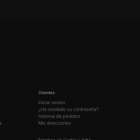
Clientes
Iniciar sesión
¿Ha olvidado su contraseña?
Historial de pedidos
a
Mis direcciones
Estamos en Gador y Adra