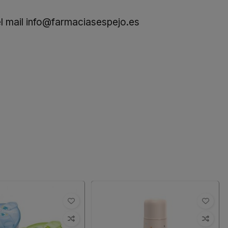
l mail
info@farmaciasespejo.es