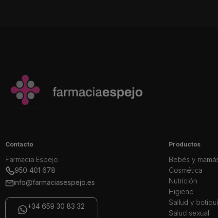
Contacto
Productos
Farmacia Espejo
Bebés y mamá
950 401 678
Cosmética
Nutrición
info@farmaciasespejo.es
Higiene
Sallud y botiqu
+34 659 30 83 32
Salud sexual