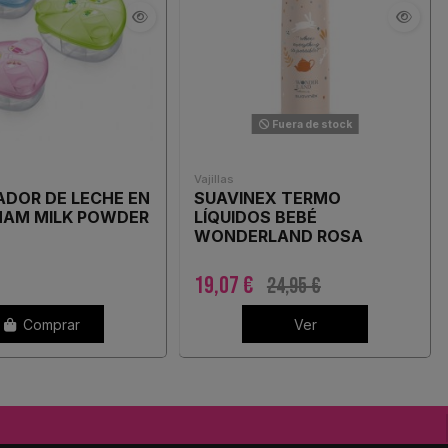
Fuera de stock
Vajillas
ADOR DE LECHE EN
SUAVINEX TERMO
MAM MILK POWDER
LÍQUIDOS BEBÉ
WONDERLAND ROSA
500ML
19,07 €
24,95 €
Comprar
Ver