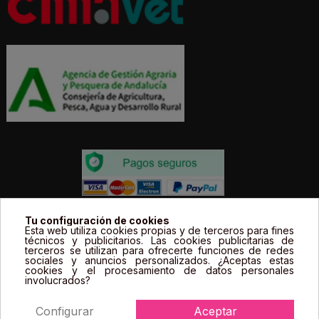
Todos los precios estás expresados en Euros e
Tu configuración de cookies
Esta web utiliza cookies propias y de terceros para fines
incluyen el IVA. | Todas las marcas, logotipos y fotos de
técnicos y publicitarios. Las cookies publicitarias de
terceros se utilizan para ofrecerte funciones de redes
productos son propiedad legal de sus propietarios y
sociales y anuncios personalizados. ¿Aceptas estas
sólo se muestran a título informativo.
cookies y el procesamiento de datos personales
involucrados?
Configurar
Aceptar