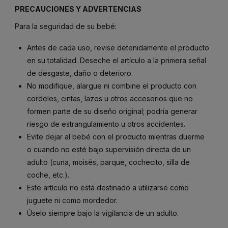
PRECAUCIONES
Y
ADVERTENCIAS
Para
la
seguridad
de
su
bebé:
Antes
de
cada
uso,
revise
detenidamente
el
producto
en
su
totalidad.
Deseche
el
artículo
a
la
primera
señal
de
desgaste,
daño
o
deterioro.
No
modifique,
alargue
ni
combine
el
producto
con
cordeles,
cintas,
lazos
u
otros
accesorios
que
no
formen
parte
de
su
diseño
original;
podría
generar
riesgo
de
estrangulamiento
u
otros
accidentes.
Evite
dejar
al
bebé
con
el
producto
mientras
duerme
o
cuando
no
esté
bajo
supervisión
directa
de
un
adulto (
cuna,
moisés,
parque,
cochecito,
silla
de
coche,
etc.).
Este
artículo
no
está
destinado
a
utilizarse
como
juguete
ni
como
mordedor.
Úselo
siempre
bajo
la
vigilancia
de
un
adulto.