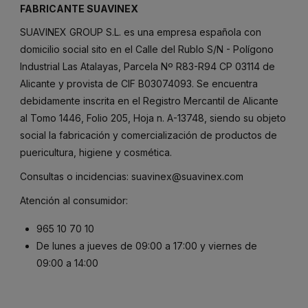
FABRICANTE SUAVINEX
SUAVINEX GROUP S.L. es una empresa española con
domicilio social sito en el Calle del Rublo S/N - Polígono
Industrial Las Atalayas, Parcela Nº R83-R94 CP 03114 de
Alicante y provista de CIF B03074093. Se encuentra
debidamente inscrita en el Registro Mercantil de Alicante
al Tomo 1446, Folio 205, Hoja n. A-13748, siendo su objeto
social la fabricación y comercialización de productos de
puericultura, higiene y cosmética.
Consultas o incidencias:
suavinex@suavinex.com
Atención al consumidor:
965 10 70 10
De lunes a jueves de 09:00 a 17:00 y viernes de
09:00 a 14:00