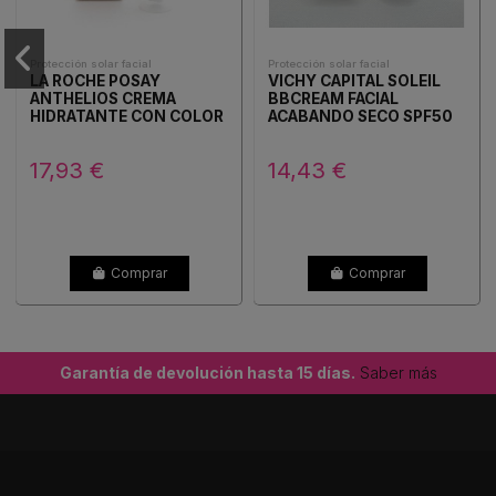
Protección solar facial
Protección solar facial
LA ROCHE POSAY
VICHY CAPITAL SOLEIL
ANTHELIOS CREMA
BBCREAM FACIAL
HIDRATANTE CON COLOR
ACABANDO SECO SPF50
SPF50+ 50ML
50ML
17,93 €
14,43 €
Comprar
Comprar
Garantía de devolución hasta 15 días.
Saber más