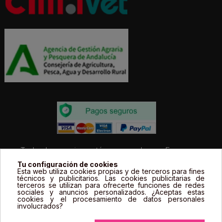
Todos los precios estás expresados en Euros e
incluyen el IVA. | Todas las marcas, logotipos y fotos de
Tu configuración de cookies
Esta web utiliza cookies propias y de terceros para fines
productos son propiedad legal de sus propietarios y
técnicos y publicitarios. Las cookies publicitarias de
sólo se muestran a título informativo.
terceros se utilizan para ofrecerte funciones de redes
sociales y anuncios personalizados. ¿Aceptas estas
cookies y el procesamiento de datos personales
involucrados?