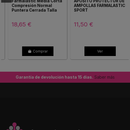
Farmalastic Media Corta
APOSITO PROTECTOR DE
Compresión Normal
AMPOLLAS FARMALASTIC
Puntera Cerrada Talla
SPORT
Grande Color Beige | 2...
18,65 €
11,50 €
Comprar
Ver
Garantía de devolución hasta 15 días.
Saber más