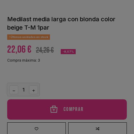
Medilast media larga con blonda color
beige T-M 1par
Últimas unidades en stock
22,06 €
24,26 €
-9,07%
Compra máxima: 3
Comprar