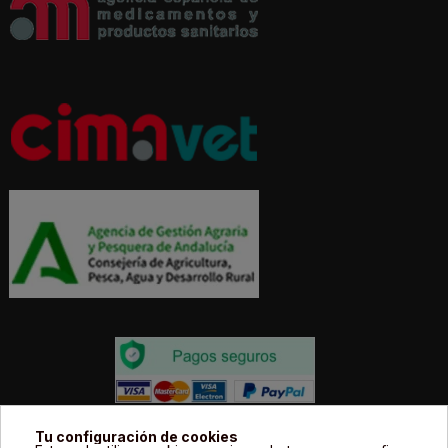
Todos los precios estás expresados en Euros e
Tu configuración de cookies