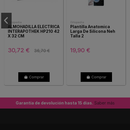
Ortopedia
Ortopedia
ALMOHADILLA ELECTRICA
Plantilla Anatomica
INTERAPOTHEK HP210 42
Larga De Silicona Neh
X 32 CM
Talla 2
30,72 €
19,90 €
36,70 €
Comprar
Comprar
Garantía de devolución hasta 15 días.
Saber más