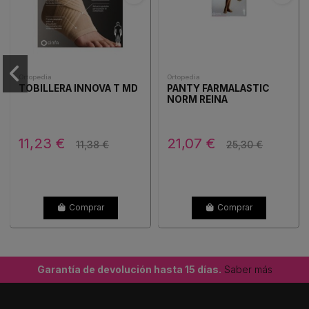
Ortopedia
Ortopedia
TOBILLERA INNOVA T MD
PANTY FARMALASTIC
NORM REINA
11,23 €
21,07 €
11,38 €
25,30 €
Comprar
Comprar
Garantía de devolución hasta 15 días.
Saber más