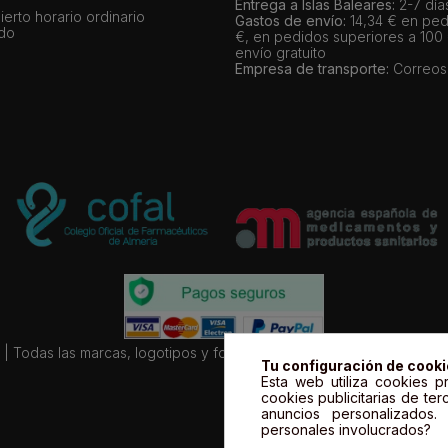
Entrega a Islas Baleares:
2-7 día
bierto horario ordinario
Gastos de envío:
14,34 € en ped
ado
€, en pedidos superiores a 100
envío gratuito
Empresa de transporte:
Correos
| Todas las marcas, logotipos y fotos de productos son propiedad le
Tu configuración de cook
Esta web utiliza cookies pr
cookies publicitarias de ter
anuncios personalizados
personales involucrados?