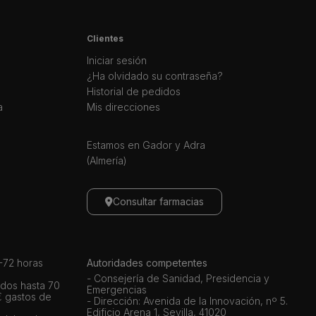
Clientes
Iniciar sesión
¿Ha olvidado su contraseña?
Historial de pedidos
a
Mis direcciones
Estamos en Gador y Adra
(Almería)
Consultar farmacias
72 horas
Autoridades competentes
- Consejería de Sanidad, Presidencia y
dos hasta 70
Emergencias
€ gastos de
- Dirección: Avenida de la Innovación, nº 5.
Edificio Arena 1, Sevilla, 41020