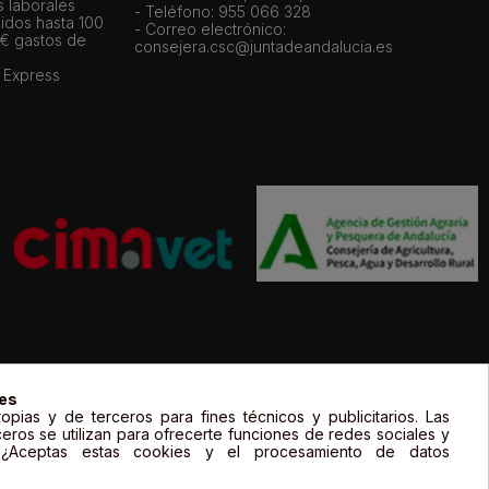
s laborales
- Teléfono: 955 066 328
idos hasta 100
- Correo electrónico:
 € gastos de
consejera.csc@juntadeandalucia.es
 Express
gal de sus propietarios y sólo se muestran a título informativo.
ies
opias y de terceros para fines técnicos y publicitarios. Las
ceros se utilizan para ofrecerte funciones de redes sociales y
. ¿Aceptas estas cookies y el procesamiento de datos