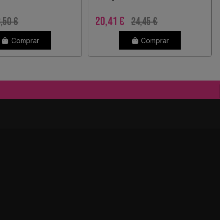
grande camel 1ud
20,41 €
,50 €
24,45 €
Comprar
Comprar