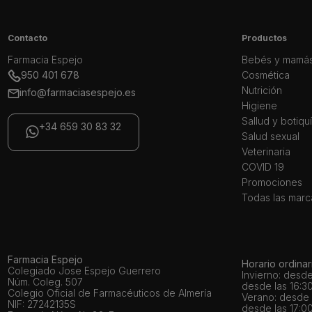
Contacto
Productos
Farmacia Espejo
Bebés y mamá
950 401 678
Cosmética
Nutrición
info@farmaciasespejo.es
Higiene
Sallud y botiqu
+34 659 30 83 32
Salud sexual
Veterinaria
COVID 19
Promociones
Todas las marc
Farmacia Espejo
Horario ordinar
Colegiado Jose Espejo Guerrero
Invierno: desde
Núm. Coleg. 507
desde las 16:30
Colegio Oficial de Farmacéuticos de Almería
Verano: desde l
NIF: 27242135S
desde las 17:00