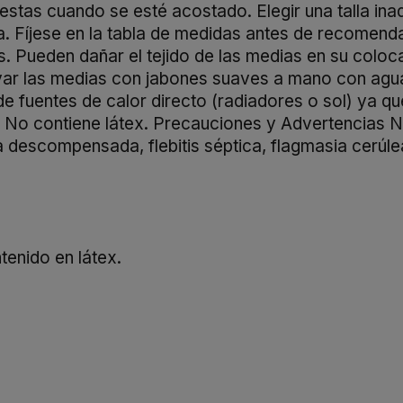
uestas cuando se esté acostado. Elegir una talla in
a. Fíjese en la tabla de medidas antes de recomenda
. Pueden dañar el tejido de las medias en su colocac
var las medias con jabones suaves a mano con agua t
 de fuentes de calor directo (radiadores o sol) ya 
: No contiene látex. Precauciones y Advertencias 
a descompensada, flebitis séptica, flagmasia cerúl
enido en látex.