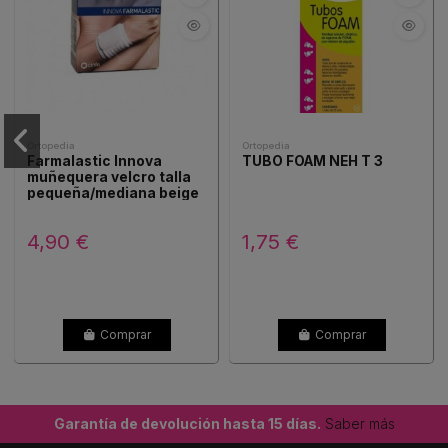
Ortopedia
Ortopedia
Farmalastic Innova
TUBO FOAM NEH T 3
muñequera velcro talla
pequeña/mediana beige
1ud
4,90 €
1,75 €
Comprar
Comprar
Garantía de devolución hasta 15 días.
Saber más