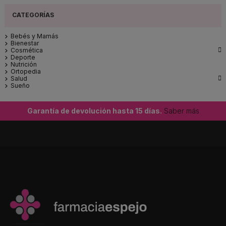
Bebés y Mamás
Bienestar

Cosmética
Deporte
Nutrición
Ortopedia

Salud
Sueño
Garantía de devolución hasta 15 días.
Saber más