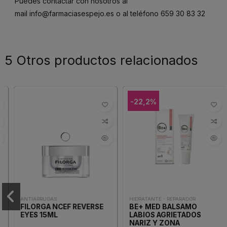
Puedes contactar con nosotros al
mail
info@farmaciasespejo.es
o al teléfono
659 30 83 32
5 Otros productos relacionados
-22,2%
ANTIARRUGAS
HIDRATANTE - REPARADOR
FILORGA NCEF REVERSE
BE+ MED BALSAMO
EYES 15ML
LABIOS AGRIETADOS
NARIZ Y ZONA