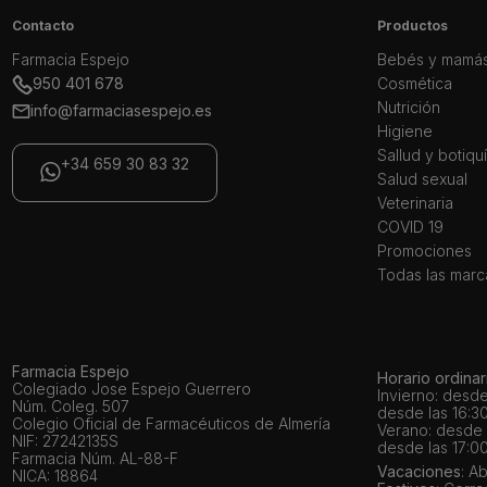
Contacto
Productos
Farmacia Espejo
Bebés y mamá
950 401 678
Cosmética
Nutrición
info@farmaciasespejo.es
Higiene
Sallud y botiqu
+34 659 30 83 32
Salud sexual
Veterinaria
COVID 19
Promociones
Todas las marc
Farmacia Espejo
Horario ordinar
Colegiado Jose Espejo Guerrero
Invierno: desde
Núm. Coleg. 507
desde las 16:30
Colegio Oficial de Farmacéuticos de Almería
Verano: desde l
NIF: 27242135S
desde las 17:00
Farmacia Núm. AL-88-F
Vacaciones
: A
NICA: 18864