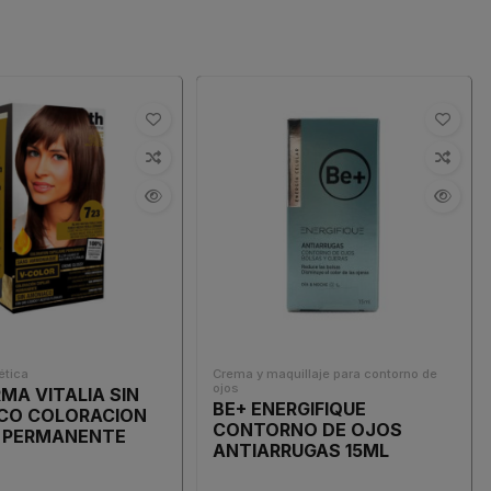
tica
Crema y maquillaje para contorno de
ojos
MA VITALIA SIN
BE+ ENERGIFIQUE
CO COLORACION
CONTORNO DE OJOS
R PERMANENTE
ANTIARRUGAS 15ML
23 RUBIO MEDIO...