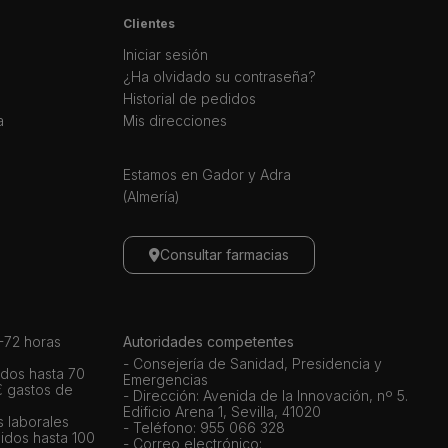
Clientes
Iniciar sesión
¿Ha olvidado su contraseña?
Historial de pedidos
a
Mis direcciones
Estamos en Gador y Adra
(Almería)
Consultar farmacias
72 horas
Autoridades competentes
- Consejería de Sanidad, Presidencia y
dos hasta 70
Emergencias
€ gastos de
- Dirección: Avenida de la Innovación, nº 5.
Edificio Arena 1, Sevilla, 41020
s laborales
- Teléfono: 955 066 328
idos hasta 100
- Correo electrónico: