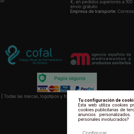
ado
€, en pedidos superiores a 100
envío gratuito
Empresa de transporte:
Correos
| Todas las marcas, logotipos y fotos de productos son propiedad le
Tu configuración de cook
Esta web utiliza cookies pr
cookies publicitarias de ter
anuncios personalizados
personales involucrados?
Configurar