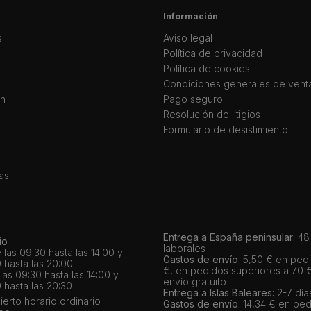
Información
s
Aviso legal
Política de privacidad
Política de cookies
Condiciones generales de vent
ín
Pago seguro
Resolución de litigios
Formulario de desistimiento
as
Entrega a España peninsular:
48-
io
laborales
 las 09:30 hasta las 14:00 y
Gastos de envío:
5,50 € en pedi
 hasta las 20:00
€, en pedidos superiores a 70 
as 09:30 hasta las 14:00 y
envío gratuito
 hasta las 20:30
Entrega a Islas Baleares:
2-7 día
bierto horario ordinario
Gastos de envío:
14,34 € en ped