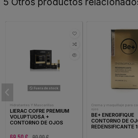
5 Otros productos relacionado
Fuera de stock
Hidratantes Y Mascarillas
Crema y maquillaje para c
ojos
LIERAC COFRE PREMIUM
BE+ ENERGIFIQUE
VOLUPTUOSA +
CONTORNO DE OJ
CONTORNO DE OJOS
REDENSIFICANTE 
69,50 €
90,00 €