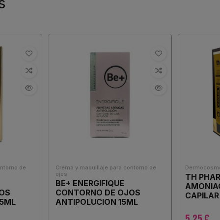
s
ontorno de
Crema y maquillaje para contorno de
Dermocosmé
ojos
TH PHAR
BE+ ENERGIFIQUE
AMONIA
OS
CONTORNO DE OJOS
CAPILA
15ML
ANTIPOLUCION 15ML
COLOR 7.
5,25 €