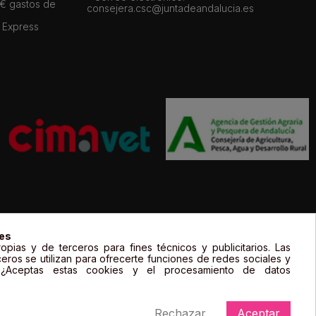
 € gastos de
consejera.csc@juntadeandalucia.es
 Express
gal de sus propietarios y sólo se muestran a título informativo.
ies
opias y de terceros para fines técnicos y publicitarios. Las
ceros se utilizan para ofrecerte funciones de redes sociales y
. ¿Aceptas estas cookies y el procesamiento de datos
Rechazar
Aceptar