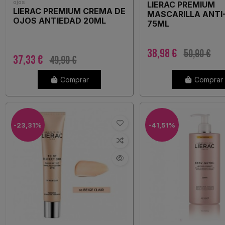
ojos
LIERAC PREMIUM
LIERAC PREMIUM CREMA DE
MASCARILLA ANTI
OJOS ANTIEDAD 20ML
75ML
38,98 €
50,90 €
37,33 €
49,90 €
Comprar
Comprar
-23,31%
-41,51%