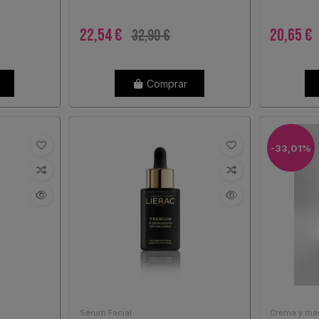
22,54 €
20,65 €
32,90 €
Comprar
-33,01%
Sérum Facial
Crema y maq