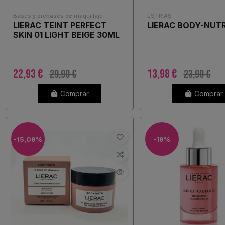
Bases y prebases de maquillaje
ESTRIAS
LIERAC TEINT PERFECT
LIERAC BODY-NUTR
SKIN 01 LIGHT BEIGE 30ML
22,93 €
13,98 €
29,90 €
23,90 €
Comprar
Comprar
-15,09%
-19%