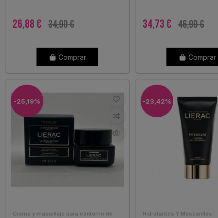
26,88 €
34,73 €
34,90 €
46,90 €
Comprar
Comprar
-25,19%
-23,42%
Crema y maquillaje para contorno de
Hidratantes Y Mascarillas