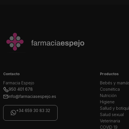
Contacto
Productos
Farmacia Espejo
Bebés y mamá
950 401 678
Cosmética
Nutrición
info@farmaciasespejo.es
Higiene
Sallud y botiqu
+34 659 30 83 32
Salud sexual
Veterinaria
COVID 19