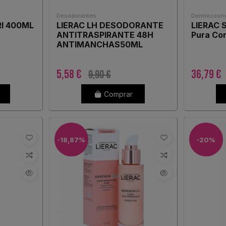
Desodorantes
Dermocosmé
I 400ML
LIERAC LH DESODORANTE
LIERAC 
ANTITRASPIRANTE 48H
Pura Co
ANTIMANCHAS50ML
5,58 €
36,79 €
9,90 €
Comprar
-18,87%
-20%