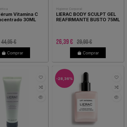
tica
Higiene Corporal
Sérum Vitamina C
LIERAC BODY SCULPT GEL
ncentrado 30ML
REAFIRMANTE BUSTO 75ML
26,39 €
44,95 €
29,90 €
Comprar
Comprar
-28,36%