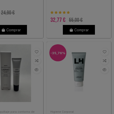
24,90 €
32,77 €
55,00 €
Comprar
Comprar
-35,76%
uillaje para contorno de
Higiene Corporal