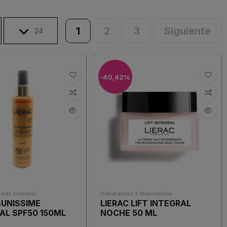
1
2
3
Siguiente
24
-40,42%
olar corporal
Hidratantes Y Mascarillas
SUNISSIME
LIERAC LIFT INTEGRAL
AL SPF50 150ML
NOCHE 50 ML