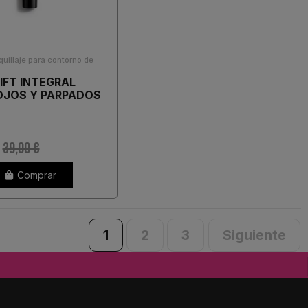
uillaje para contorno de
LIFT INTEGRAL
OJOS Y PARPADOS
39,00 €
Comprar
1
2
3
Siguiente