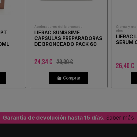
Aceleradores del bronceado
Crema y maq
ojos
LPT
LIERAC SUNISSIME
LIERAC 
CAPSULAS PREPARADORAS
SERUM 
0ML
DE BRONCEADO PACK 60
CAPSULAS
24,34 €
29,90 €
26,40 €
Comprar
Garantía de devolución hasta 15 días.
Saber más