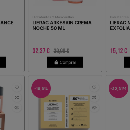
Hidratantes Y Mascarillas
Hidratantes 
IANCE
LIERAC ARKESKIN CREMA
LIERAC 
NOCHE 50 ML
EXFOLI
32,37 €
15,12 €
39,90 €
Comprar
-18,6%
-32,31%