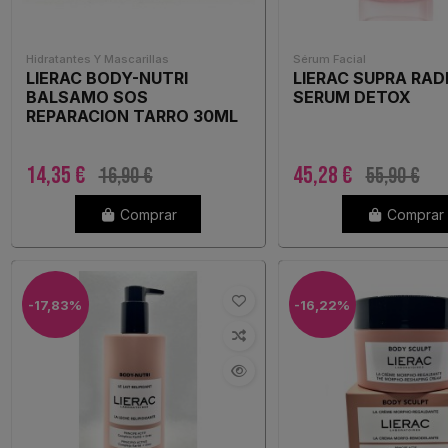
Hidratantes Y Mascarillas
Sérum Facial
LIERAC BODY-NUTRI
LIERAC SUPRA RAD
BALSAMO SOS
SERUM DETOX
REPARACION TARRO 30ML
14,35 €
45,28 €
16,90 €
55,90 €
Comprar
Comprar
-17,83%
-16,22%