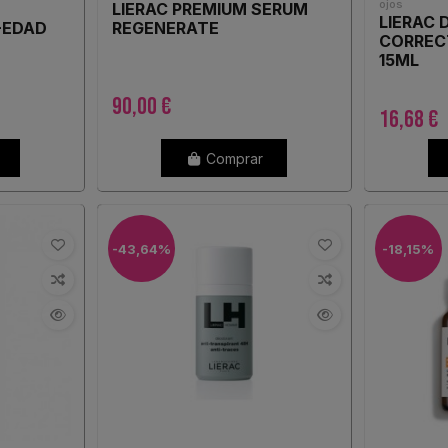
ojos
LIERAC PREMIUM SERUM
LIERAC 
-EDAD
REGENERATE
CORREC
15ML
90,00 €
16,68 €
Comprar
-43,64%
-18,15%