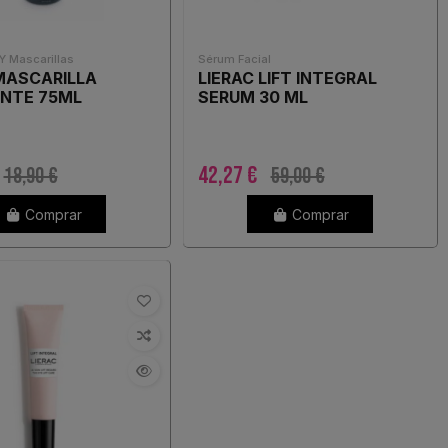
Y Mascarillas
Sérum Facial
MASCARILLA
LIERAC LIFT INTEGRAL
ANTE 75ML
SERUM 30 ML
42,27 €
18,90 €
59,00 €
Comprar
Comprar