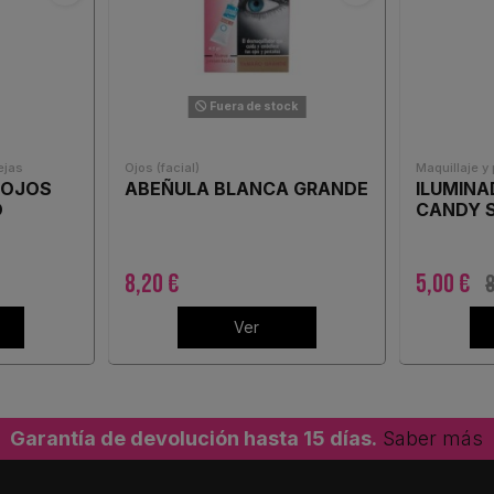
Fuera de stock
ejas
Ojos (facial)
Maquillaje y 
 OJOS
ABEÑULA BLANCA GRANDE
ILUMINA
O
CANDY 
8,20 €
5,00 €
8
Ver
Garantía de devolución hasta 15 días.
Saber más