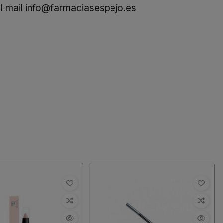
l mail
info@farmaciasespejo.es