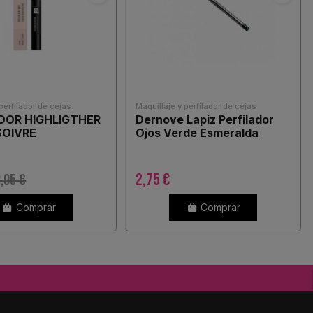
perfilador de cejas
Maquillaje y perfilador de cejas
DOR HIGHLIGTHER
Dernove Lapiz Perfilador
SOIVRE
Ojos Verde Esmeralda
2,75 €
,95 €
Comprar
Comprar