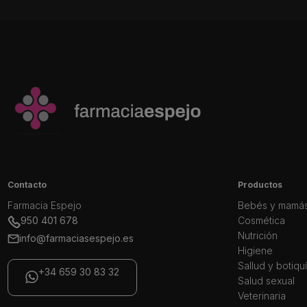
Contacto
Productos
Farmacia Espejo
Bebés y mamá
950 401 678
Cosmética
Nutrición
info@farmaciasespejo.es
Higiene
Sallud y botiqu
+34 659 30 83 32
Salud sexual
Veterinaria