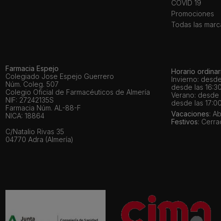
COVID 19
Promociones
Todas las marc
Farmacia Espejo
Horario ordinar
Colegiado Jose Espejo Guerrero
Invierno: desde
Núm. Coleg. 507
desde las 16:30
Colegio Oficial de Farmacéuticos de Almería
Verano: desde l
NIF: 27242135S
desde las 17:00
Farmacia Núm. AL-88-F
Vacaciones
: A
NICA: 18864
Festivos
: Cerr
C/Natalio Rivas 35
04770 Adra (Almería)