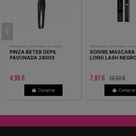
Maquillaje y perfilador de cejas
Maquillaje y perfilador de c
PINZA BETER DEPIL
SOIVRE MASCARA
PAVONADA 24003
LONG LASH NEGR
4,95 €
7,97 €
10,50 €
Comprar
Comprar