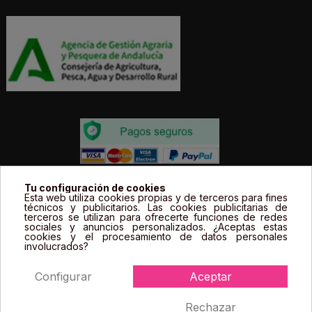
Todos los precios estás expresados en Euros e
Tu configuración de cookies
Esta web utiliza cookies propias y de terceros para fines
incluyen el IVA. | Todas las marcas, logotipos y fotos de
técnicos y publicitarios. Las cookies publicitarias de
terceros se utilizan para ofrecerte funciones de redes
productos son propiedad legal de sus propietarios y
sociales y anuncios personalizados. ¿Aceptas estas
sólo se muestran a título informativo.
cookies y el procesamiento de datos personales
involucrados?
Configurar
Aceptar
Rechazar