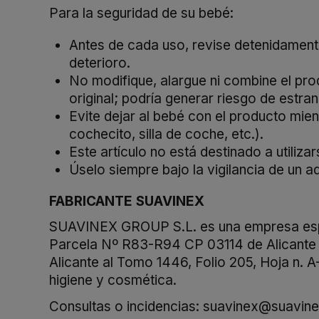
Para
la
seguridad
de
su
bebé:
Antes
de
cada
uso,
revise
detenidamen
deterioro.
No
modifique,
alargue
ni
combine
el
pro
original;
podría
generar
riesgo
de
estra
Evite
dejar
al
bebé
con
el
producto
mien
cochecito,
silla
de
coche,
etc.).
Este
artículo
no
está
destinado
a
utiliza
Úselo
siempre
bajo
la
vigilancia
de
un
ad
FABRICANTE SUAVINEX
SUAVINEX GROUP S.L. es una empresa español
Parcela Nº R83-R94 CP 03114 de Alicante y
Alicante al Tomo 1446, Folio 205, Hoja n. A
higiene y cosmética.
Consultas o incidencias:
suavinex@suavin