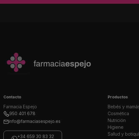
Contacto
Productos
Farmacia Espejo
Bebés y mamá
950 401 678
Cosmética
Nutrición
info@farmaciasespejo.es
Higiene
Sallud y botiqu
+34 659 30 83 32