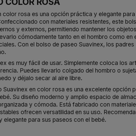
O COLOR ROSA
n color rosa es una opción práctica y elegante par
Confeccionado con materiales resistentes, este bolso
ernos y externos, permitiendo mantener los objetos
levarlo cómodamente tanto en el hombro como en el 
nciales. Con el bolso de paseo Suavinex, los padre
ño.
nex es muy fácil de usar. Simplemente coloca los ar
rencia. Puedes llevarlo colgado del hombro o sujet
do y déjalo secar al aire libre.
eo Suavinex en color rosa es una excelente opción 
 bebé. Su diseño moderno y amplio espacio de almac
ganizada y cómoda. Está fabricado con materiales 
justables ofrecen versatilidad en su uso. Recomend
y elegante para sus paseos con el bebé.