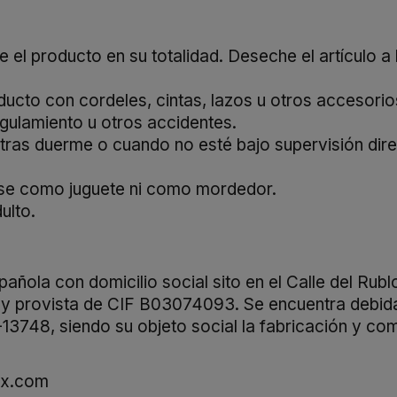
te
el
producto
en
su
totalidad.
Deseche
el
artículo
a
ducto
con
cordeles,
cintas,
lazos
u
otros
accesori
ngulamiento
u
otros
accidentes.
tras
duerme
o
cuando
no
esté
bajo
supervisión
dir
rse
como
juguete
ni
como
mordedor.
ulto.
a con domicilio social sito en el Calle del Rublo 
 provista de CIF B03074093. Se encuentra debidame
-13748, siendo su objeto social la fabricación y com
ex.com