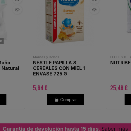
ck
Mamás y Bebés
LECHES 0 -
Baño
NESTLE PAPILLA 8
NUTRIBE
 Natural
CEREALES CON MIEL 1
ENVASE 725 G
5,64 €
25,48 €
Comprar
Garantía de devolución hasta 15 días.
Saber más