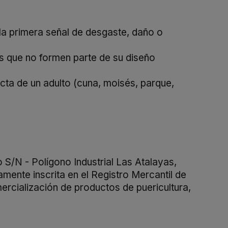
la
primera
señal
de
desgaste,
daño
o
os
que
no
formen
parte
de
su
diseño
ecta
de
un
adulto (
cuna,
moisés,
parque,
S/N - Polígono Industrial Las Atalayas,
nte inscrita en el Registro Mercantil de
ercialización de productos de puericultura,