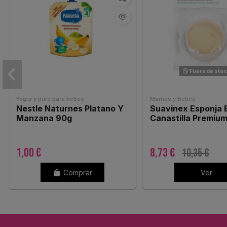
Fuera de sto
Yogur y puré para bebés
Mamás y Bebés
Nestle Naturnes Platano Y
Suavinex Esponja 
Manzana 90g
Canastilla Premium
1,00 €
8,73 €
10,35 €
Comprar
Ver