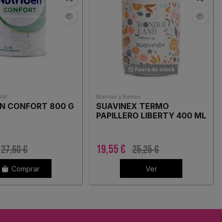
Fuera de stock
 6M
Mamás y Bebés
N CONFORT 800 G
SUAVINEX TERMO
PAPILLERO LIBERTY 400 ML
19,55 €
27,60 €
25,25 €
Comprar
Ver