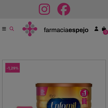
0
-1,29%