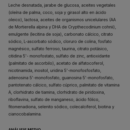
Leche desnatada, jarabe de glucosa, aceites vegetales
(oleína de palma, coco, soja y girasol alto en ácido
oleico), lactosa, aceites de organismos unicelulares (AA
de Mortierella alpina y DHA de Crypthecodinium cohnii),
emulgente (lecitina de soja), carbonato cálcico, citrato
sódico, L-ascorbato sódico, cloruro de colina, fosfato
magnésico, sulfato ferroso, taurina, citrato potásico,
citidina 5'- monofostato, sulfato de zinc, antioxidante
(palmitato de ascorbilo), acetato de alfatocoferol,
nicotinamida, inositol, uridina 5'-monofosfosfato,
adenosina 5'-monofosfato, guanosina 5'-monofosfato,
pantotenato cálcico, sulfato cúprico, palmitato de vitamina
A, clorhidrato de tiamina, clorhidrato de piridoxina,
riboflavina, sulfato de manganeso, ácido fólico,
fitomenadiona, selenito sódico, colecalciferol, biotina y
cianocobalamina.
ANÁLISIS MEDIO