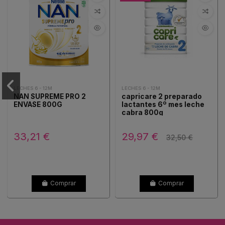
LECHES 6 - 12M
LECHES 6 - 12M
NAN SUPREME PRO 2
capricare 2 preparado
ENVASE 800G
lactantes 6º mes leche
cabra 800g
33,21 €
29,97 €
32,50 €
Comprar
Comprar