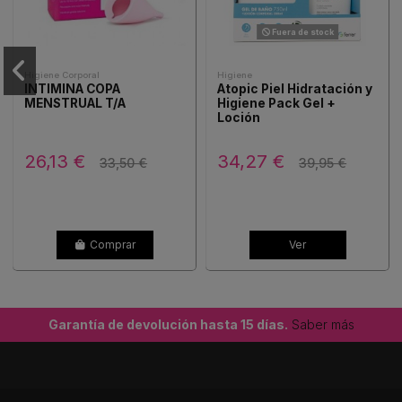
Fuera de stock
Higiene Corporal
Higiene
INTIMINA COPA
Atopic Piel Hidratación y
MENSTRUAL T/A
Higiene Pack Gel +
Loción
26,13 €
34,27 €
33,50 €
39,95 €
Comprar
Ver
Garantía de devolución hasta 15 días.
Saber más