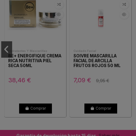
Hidratantes Y Mascarillas
Cuidado Facial
BE+ ENERGIFIQUE CREMA
SOIVRE MASCARILLA
RICA NUTRITIVA PIEL
FACIAL DE ARCILLA
SECA 50ML
FRUTOS ROJOS 50 ML
38,46 €
7,09 €
9,95 €
Comprar
Comprar
Garantía de devolución hasta 15 días.
Saber más