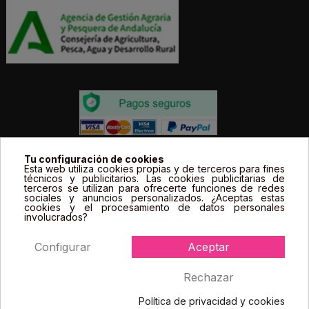
Todos los precios estás expresados en Euros e
Tu configuración de cookies
Esta web utiliza cookies propias y de terceros para fines
incluyen el IVA. | Todas las marcas, logotipos y fotos de
técnicos y publicitarios. Las cookies publicitarias de
terceros se utilizan para ofrecerte funciones de redes
productos son propiedad legal de sus propietarios y
sociales y anuncios personalizados. ¿Aceptas estas
sólo se muestran a título informativo.
cookies y el procesamiento de datos personales
involucrados?
Configurar
Aceptar
Rechazar
Política de privacidad y cookies