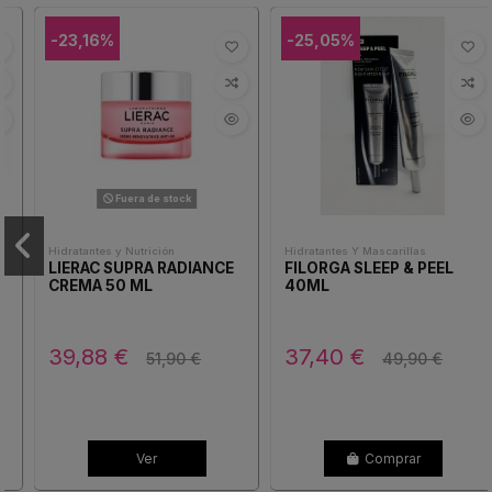
-23,16%
-25,05%
Fuera de stock
Hidratantes y Nutrición
Hidratantes Y Mascarillas
LIERAC SUPRA RADIANCE
FILORGA SLEEP & PEEL
CREMA 50 ML
40ML
39,88 €
37,40 €
51,90 €
49,90 €
Ver
Comprar