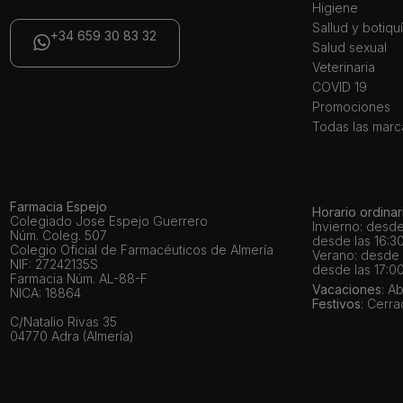
Higiene
Sallud y botiqu
+34 659 30 83 32
Salud sexual
Veterinaria
COVID 19
Promociones
Todas las marc
Farmacia Espejo
Horario ordinar
Colegiado Jose Espejo Guerrero
Invierno: desde
Núm. Coleg. 507
desde las 16:30
Colegio Oficial de Farmacéuticos de Almería
Verano: desde l
NIF: 27242135S
desde las 17:00
Farmacia Núm. AL-88-F
Vacaciones
: A
NICA: 18864
Festivos
: Cerr
C/Natalio Rivas 35
04770 Adra (Almería)