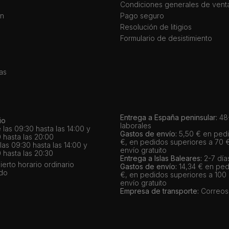
Condiciones generales de vent
ín
Pago seguro
Resolución de litigios
Formulario de desistimiento
as
Entrega a España peninsular:
48-
io
laborales
 las 09:30 hasta las 14:00 y
Gastos de envío:
5,50 € en pedi
 hasta las 20:00
€, en pedidos superiores a 70 
as 09:30 hasta las 14:00 y
envío gratuito
 hasta las 20:30
Entrega a Islas Baleares:
2-7 día
bierto horario ordinario
Gastos de envío:
14,34 € en ped
ado
€, en pedidos superiores a 100
envío gratuito
Empresa de transporte:
Correos