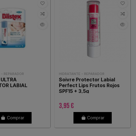
 - REPARADOR
HIDRATANTE - REPARADOR
 ULTRA
Soivre Protector Labial
OR LABIAL
Perfect Lips Frutos Rojos
C
SPF15 + 3,5g
3,95 €
Comprar
Comprar