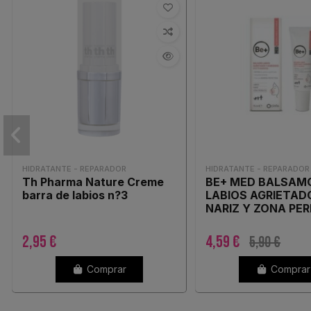
HIDRATANTE - REPARADOR
HIDRATANTE - REPARADOR
Th Pharma Nature Creme
BE+ MED BALSAM
barra de labios n?3
LABIOS AGRIETAD
NARIZ Y ZONA PER
TUBO 15 ML
2,95 €
4,59 €
5,90 €
Comprar
Comprar