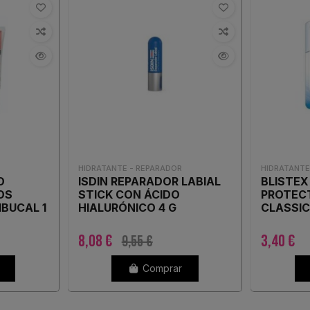
HIDRATANTE - REPARADOR
HIDRATANTE
O
ISDIN REPARADOR LABIAL
BLISTEX
OS
STICK CON ÁCIDO
PROTECT
IBUCAL 1
HIALURÓNICO 4 G
CLASSI
8,08 €
3,40 €
9,55 €
Comprar