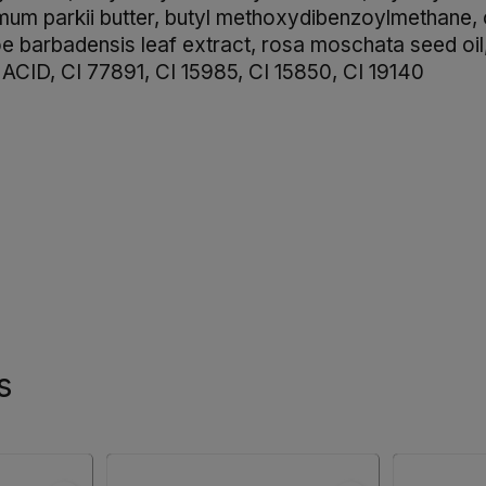
um parkii butter, butyl methoxydibenzoylmethane, ca
oe barbadensis leaf extract, rosa moschata seed oil
c ACID, CI 77891, CI 15985, CI 15850, CI 19140
s