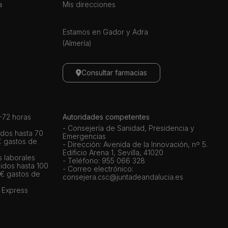
a
Mis direcciones
Estamos en Gador y Adra
(Almería)
Consultar farmacias
72 horas
Autoridades competentes
- Consejería de Sanidad, Presidencia y
dos hasta 70
Emergencias
€ gastos de
- Dirección: Avenida de la Innovación, nº 5.
Edificio Arena 1, Sevilla, 41020
s laborales
- Teléfono: 955 066 328
idos hasta 100
- Correo electrónico:
 € gastos de
consejera.csc@juntadeandalucia.es
 Express