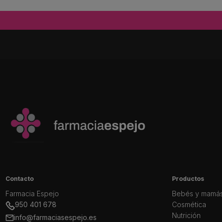
Contacto
Productos
Farmacia Espejo
Bebés y mamá
950 401 678
Cosmética
Nutrición
info@farmaciasespejo.es