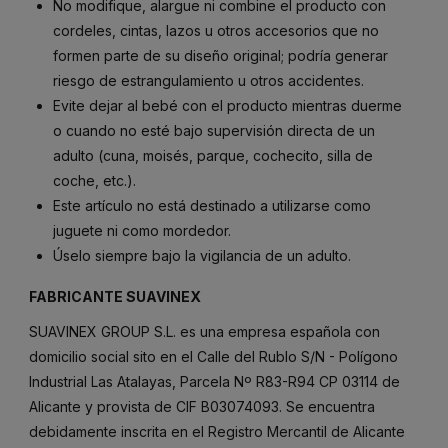
No
modifique,
alargue
ni
combine
el
producto
con
cordeles,
cintas,
lazos
u
otros
accesorios
que
no
formen
parte
de
su
diseño
original;
podría
generar
riesgo
de
estrangulamiento
u
otros
accidentes.
Evite
dejar
al
bebé
con
el
producto
mientras
duerme
o
cuando
no
esté
bajo
supervisión
directa
de
un
adulto (
cuna,
moisés,
parque,
cochecito,
silla
de
coche,
etc.).
Este
artículo
no
está
destinado
a
utilizarse
como
juguete
ni
como
mordedor.
Úselo
siempre
bajo
la
vigilancia
de
un
adulto.
FABRICANTE SUAVINEX
SUAVINEX GROUP S.L. es una empresa española con
domicilio social sito en el Calle del Rublo S/N - Polígono
Industrial Las Atalayas, Parcela Nº R83-R94 CP 03114 de
Alicante y provista de CIF B03074093. Se encuentra
debidamente inscrita en el Registro Mercantil de Alicante