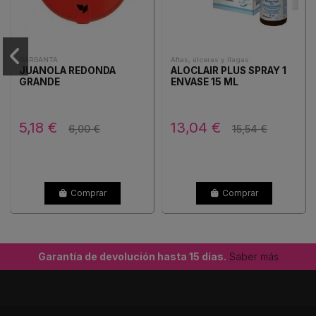
GARGANTA
Aftas, úlceras y llagas
JUANOLA REDONDA
ALOCLAIR PLUS SPRAY 1
GRANDE
ENVASE 15 ML
5,18 €
13,04 €
6,00 €
15,54 €
Comprar
Comprar
Garantía de devolución hasta 15 días.
Saber más