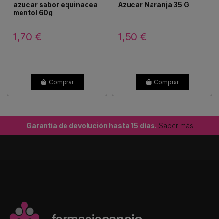
azucar sabor equinacea
Azucar Naranja 35 G
mentol 60g
1,70 €
1,50 €
Comprar
Comprar
Garantía de devolución hasta 15 días.
Saber más