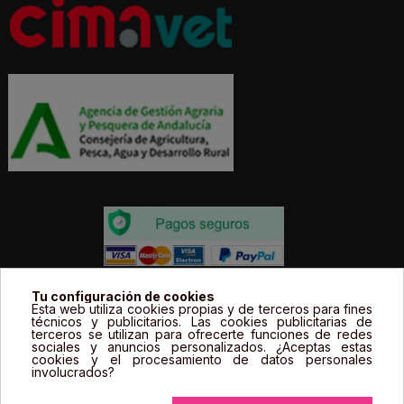
Todos los precios estás expresados en Euros e
Tu configuración de cookies
Esta web utiliza cookies propias y de terceros para fines
incluyen el IVA. | Todas las marcas, logotipos y fotos de
técnicos y publicitarios. Las cookies publicitarias de
terceros se utilizan para ofrecerte funciones de redes
productos son propiedad legal de sus propietarios y
sociales y anuncios personalizados. ¿Aceptas estas
sólo se muestran a título informativo.
cookies y el procesamiento de datos personales
involucrados?