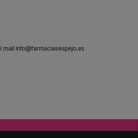
l mail
info@farmaciasespejo.es