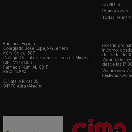
COVID 19
Promociones
Todas las marc
Farmacia Espejo
Horario ordinar
Colegiado Jose Espejo Guerrero
Invierno: desde
Núm. Coleg. 507
desde las 16:30
Colegio Oficial de Farmacéuticos de Almería
Verano: desde l
NIF: 27242135S
desde las 17:00
Farmacia Núm. AL-88-F
Vacaciones
: A
NICA: 18864
Festivos
: Cerr
C/Natalio Rivas 35
04770 Adra (Almería)