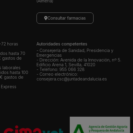
(Almería)
Consultar farmacias
72 horas
Autoridades competentes
- Consejería de Sanidad, Presidencia y
dos hasta 70
Emergencias
€ gastos de
- Dirección: Avenida de la Innovación, nº 5.
Edificio Arena 1, Sevilla, 41020
s laborales
- Teléfono: 955 066 328
idos hasta 100
- Correo electrónico:
 € gastos de
consejera.csc@juntadeandalucia.es
 Express