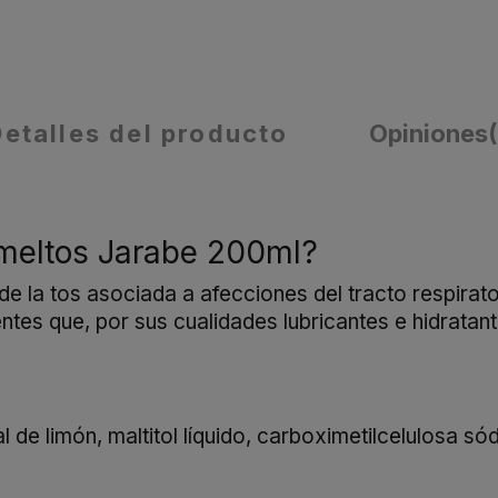
Detalles del producto
Opiniones
imeltos Jarabe 200ml?
de la tos asociada a afecciones del tracto respirato
entes que, por sus cualidades lubricantes e hidratan
ial de limón, maltitol líquido, carboximetilcelulosa só