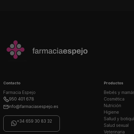
Contacto
Productos
Farmacia Espejo
Bebés y mamá
950 401 678
Cosmética
Nutrición
info@farmaciasespejo.es
Higiene
Sallud y botiqu
+34 659 30 83 32
Salud sexual
Veterinaria