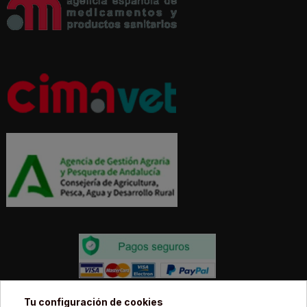
Todos los precios estás expresados en Euros e
Tu configuración de cookies