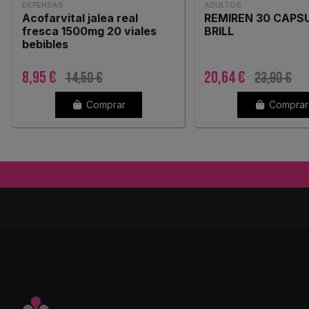
DEFENSAS
ADULTOS
Acofarvital jalea real
REMIREN 30 CAPS
fresca 1500mg 20 viales
BRILL
bebibles
8,95 €
20,64 €
14,50 €
23,90 €
Comprar
Comprar