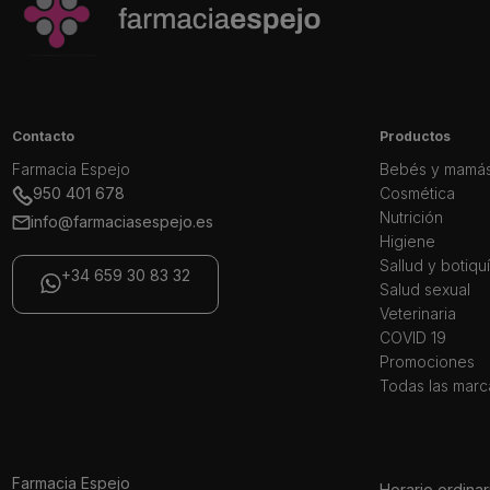
Contacto
Productos
Farmacia Espejo
Bebés y mamá
950 401 678
Cosmética
Nutrición
info@farmaciasespejo.es
Higiene
Sallud y botiqu
+34 659 30 83 32
Salud sexual
Veterinaria
COVID 19
Promociones
Todas las marc
Farmacia Espejo
Horario ordinar