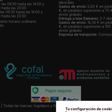
laborales
 las 09:30 hasta las 14:00 y
Gastos de envío:
5,50 € en pedi
 hasta las 20:00
€, en pedidos superiores a 70 
as 09:30 hasta las 14:00 y
envío gratuito
 hasta las 20:30
Entrega a Islas Baleares:
2-7 día
bierto horario ordinario
Gastos de envío:
14,34 € en ped
ado
€, en pedidos superiores a 100
envío gratuito
Empresa de transporte:
Correos
| Todas las marcas, logotipos y fotos de productos son propiedad le
Tu configuración de cook