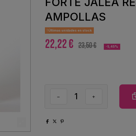
FORTE JALEA R
AMPOLLAS
Últimas unidades en stock
22,22 €
23,50 €
-5,45%