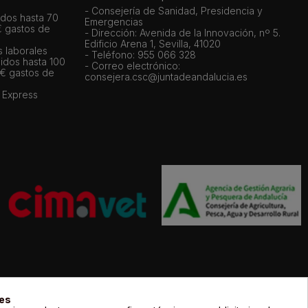
- Consejería de Sanidad, Presidencia y
dos hasta 70
Emergencias
€ gastos de
- Dirección: Avenida de la Innovación, nº 5.
Edificio Arena 1, Sevilla, 41020
s laborales
- Teléfono: 955 066 328
idos hasta 100
- Correo electrónico:
 € gastos de
consejera.csc@juntadeandalucia.es
 Express
gal de sus propietarios y sólo se muestran a título informativo.
ies