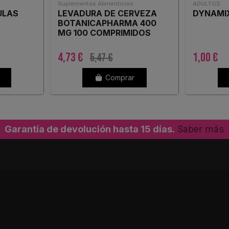
Suplementos Alimenticios
ADULTOS
ULAS
LEVADURA DE CERVEZA
DYNAMI
BOTANICAPHARMA 400
MG 100 COMPRIMIDOS
4,73 €
1,00 €
5,47 €
Comprar
Garantía de devolución hasta 15 días.
Saber más