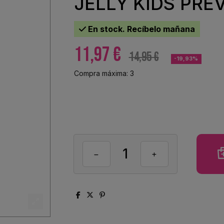
JELLY KIDS PRE
En stock. Recíbelo mañana
11,97 €
14,95 €
-19,93%
Compra máxima: 3