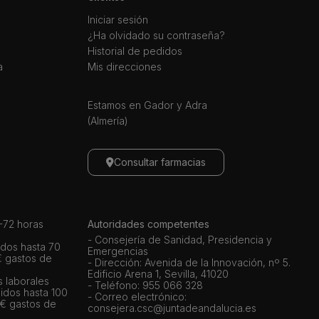
Iniciar sesión
¿Ha olvidado su contraseña?
Historial de pedidos
a
Mis direcciones
Estamos en Gador y Adra
(Almería)
Consultar farmacias
72 horas
Autoridades competentes
- Consejería de Sanidad, Presidencia y
dos hasta 70
Emergencias
€ gastos de
- Dirección: Avenida de la Innovación, nº 5.
Edificio Arena 1, Sevilla, 41020
s laborales
- Teléfono: 955 066 328
idos hasta 100
- Correo electrónico:
 € gastos de
consejera.csc@juntadeandalucia.es