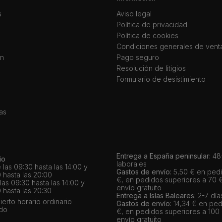
s
Aviso legal
Política de privacidad
Política de cookies
Condiciones generales de vent
ín
Pago seguro
Resolución de litigios
Formulario de desistimiento
as
Entrega a España peninsular:
48-
io
laborales
 las 09:30 hasta las 14:00 y
Gastos de envío:
5,50 € en pedi
 hasta las 20:00
€, en pedidos superiores a 70 
as 09:30 hasta las 14:00 y
envío gratuito
 hasta las 20:30
Entrega a Islas Baleares:
2-7 día
bierto horario ordinario
Gastos de envío:
14,34 € en ped
ado
€, en pedidos superiores a 100
envío gratuito