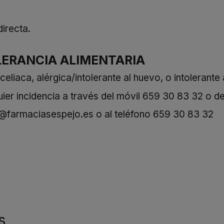
directa.
LERANCIA ALIMENTARIA
iaca, alérgica/intolerante al huevo, o intolerante a
er incidencia a través del móvil
659 30 83 32
o de
o@farmaciasespejo.es
o al teléfono
659 30 83 32
s