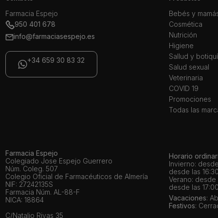
Farmacia Espejo
Bebés y mamá
950 401 678
Cosmética
Nutrición
info@farmaciasespejo.es
Higiene
Sallud y botiqu
+34 659 30 83 32
Salud sexual
Veterinaria
COVID 19
Promociones
Todas las marc
Farmacia Espejo
Horario ordinar
Colegiado Jose Espejo Guerrero
Invierno: desde
Núm. Coleg. 507
desde las 16:30
Colegio Oficial de Farmacéuticos de Almería
Verano: desde l
NIF: 27242135S
desde las 17:00
Farmacia Núm. AL-88-F
Vacaciones
: A
NICA: 18864
Festivos
: Cerr
C/Natalio Rivas 35