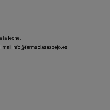
 la leche.
l mail
info@farmaciasespejo.es