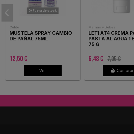
Fuera de stock
Culito
Mamás y Bebés
MUSTELA SPRAY CAMBIO
LETI AT4 CREMA 
DE PAÑAL 75ML
PASTA AL AGUA 1
75 G
12,50 €
6,48 €
7,95 €
Ver
Comprar