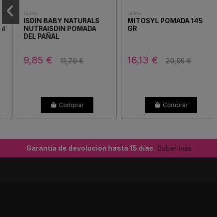
Culito
Culito
ISDIN BABY NATURALS
MITOSYL POMADA 145
NUTRAISDIN POMADA
GR
DEL PAÑAL
9,85 €
16,13 €
11,70 €
20,95 €
Comprar
Comprar
Garantía de devolución hasta 15 días.
Saber más