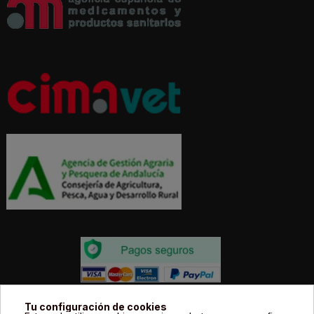
Todos los precios estás expresados en Euros e
Tu configuración de cookies